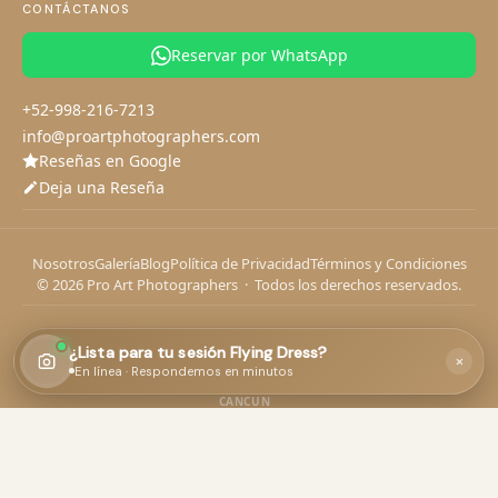
CONTÁCTANOS
Fotógrafo en Tulum
Tu sesión
Tus datos
1
2
Fotógrafo en Playa del Carmen
Reservar por WhatsApp
Cuéntanos sobre tu sesión de Flying Dress
+52-998-216-7213
info@proartphotographers.com
Reseñas en Google
Deja una Reseña
¿Qué fecha tienes en mente?
Si ya tienes fecha, compártela: nos ayuda a planear mejor tu
sesión.
Nosotros
Galería
Blog
Política de Privacidad
Términos y Condiciones
© 2026 Pro Art Photographers · Todos los derechos reservados.
Continuar
ENLACES DE INTERÉS
¿Lista para tu sesión Flying Dress?
×
o chatea por
WhatsApp
aquacore adventures
En línea · Respondemos en minutos
CANCUN
Cancun Yacht Charters
·
Diving Cancun
·
Kiteboarding School Cancun
Reservar por WhatsApp
✕
Paddleboard Progreso
·
Yates en Progreso
PROGRESO