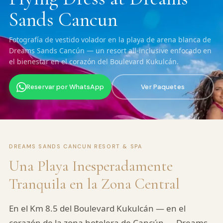
Sands Cancun
Fotografía de vestido volador en la playa de arena blanca de
Dreams Sands Cancún — un resort all-inclusive enfocado en
el bienestar en el corazón del Boulevard Kukulcán.
Reservar por WhatsApp
Ver Paquetes
DREAMS SANDS CANCUN RESORT & SPA
Una Playa Inesperadamente
Tranquila en la Zona Central
En el Km 8.5 del Boulevard Kukulcán — en el
corazón de la zona hotelera de Cancún — Dreams