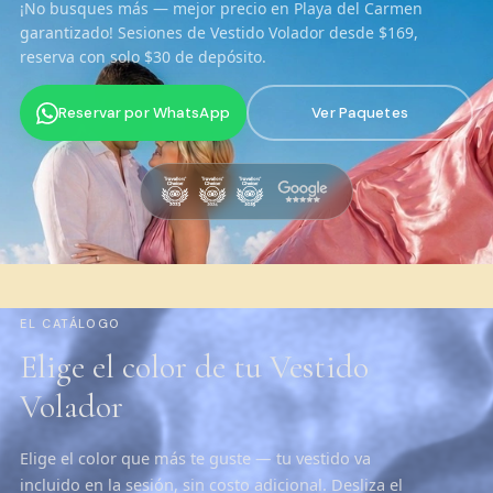
¡No busques más — mejor precio en Playa del Carmen
garantizado! Sesiones de Vestido Volador desde $169,
reserva con solo $30 de depósito.
Reservar por WhatsApp
Ver Paquetes
EL CATÁLOGO
Elige el color de tu Vestido
Volador
Elige el color que más te guste — tu vestido va
incluido en la sesión, sin costo adicional. Desliza el