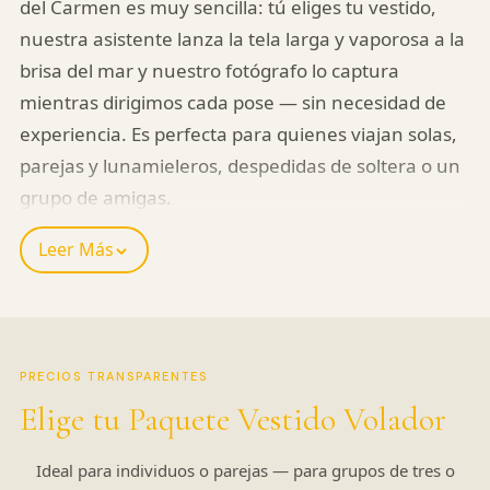
del Carmen es muy sencilla: tú eliges tu vestido,
nuestra asistente lanza la tela larga y vaporosa a la
brisa del mar y nuestro fotógrafo lo captura
mientras dirigimos cada pose — sin necesidad de
experiencia. Es perfecta para quienes viajan solas,
parejas y lunamieleros, despedidas de soltera o un
grupo de amigas.
Cada sesión dura alrededor de una hora en las
Leer Más
playas de Playa del Carmen. Te llevas fotos
profesionales de alta calidad a un precio difícil de
superar en Playa del Carmen — $169 por 16 fotos,
o $219 por 40.
PRECIOS TRANSPARENTES
Elige tu Paquete Vestido Volador
Familiares o amigos pueden unirse a tu sesión y
aparecer en las fotos sin costo adicional.
Ideal para individuos o parejas — para grupos de tres o