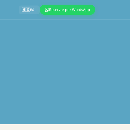
Reservar por WhatsApp
🇲🇽
ES