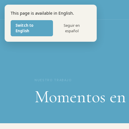
Pro Art
This page is available in English.
PHOTOGRAPHERS
Switch to
Seguir en
English
español
NUESTRO TRABAJO
Momentos en e