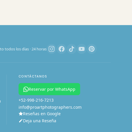
Pro Art Photographers
en línea
to todos los días · 24 horas
Creemos magia juntos
Respondemos en minutos
CONTÁCTANOS
Reservar por WhatsApp
Tu sesión
Tus datos
1
2
+52-998-216-7213
n
info@proartphotographers.com
Cuéntanos sobre tu sesión
Reseñas en Google
Deja una Reseña