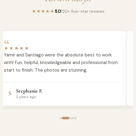
★
★
★
★
★
5.0
120+ five-star reviews
“
★
★
★
★
★
Yamir and Santiago were the absolute best to work
with! Fun, helpful, knowledgeable and professional from
start to finish. The photos are stunning.
i
Stephanie F.
S
2 years ago