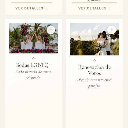
→
→
VER DETALLES
VER DETALLES
Bodas LGBTQ+
Renovación de
Cada historia de amor,
Votos
celebrada.
Díganlo otra vez, en el
paraíso.