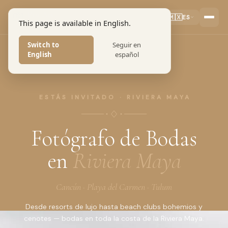
Pro Art
🇲🇽
ES
This page is available in English.
PHOTOGRAPHERS
Switch to
Seguir en
English
español
ESTÁS INVITADO · RIVIERA MAYA
Fotógrafo de Bodas
en
Riviera Maya
Cancún · Playa del Carmen · Tulum
Desde resorts de lujo hasta beach clubs bohemios y
cenotes — bodas en toda la costa de la Riviera Maya.