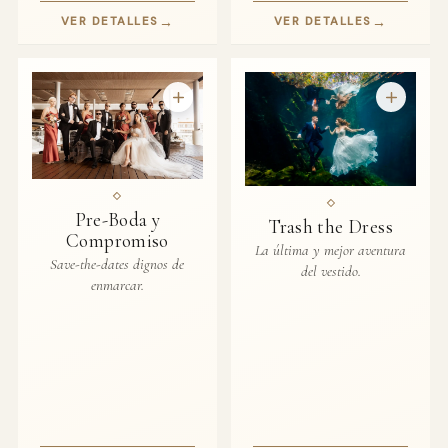
→
→
VER DETALLES
VER DETALLES
Pre-Boda y
Trash the Dress
Compromiso
La última y mejor aventura
Save-the-dates dignos de
del vestido.
enmarcar.