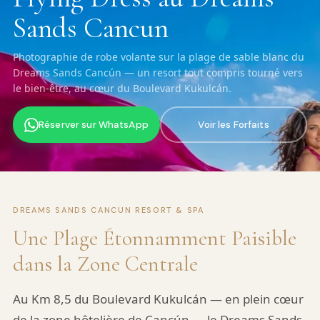
Sands Cancun
Photographie de robe volante sur la plage de sable blanc du
Dreams Sands Cancún — un resort tout compris tourné vers
le bien-être, au cœur du Boulevard Kukulcán.
Réserver sur WhatsApp
Voir les Forfaits
DREAMS SANDS CANCUN RESORT & SPA
Une Plage Étonnamment Paisible
dans la Zone Centrale
Au Km 8,5 du Boulevard Kukulcán — en plein cœur
de la zone hôtelière de Cancún — le Dreams Sands