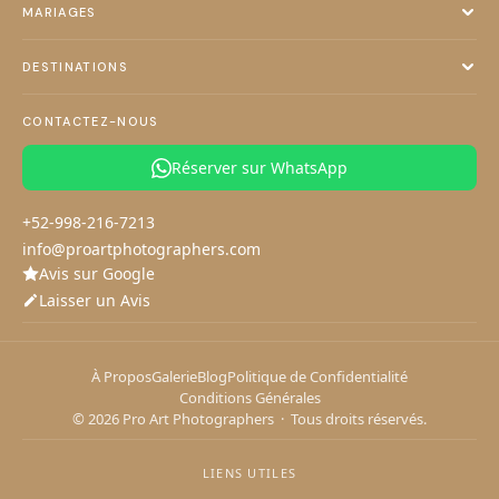
MARIAGES
Flying Dress Isla Mujeres
Flying Dress Tulum
Photographe de Mariage Cancún
DESTINATIONS
Flying Dress Playa del Carmen
Photographe de Mariage Tulum
Flying Dress Cozumel
Photographe de Mariage Riviera Maya
Photographe à Cancún
CONTACTEZ-NOUS
Photographe à Tulum
Photographe à Playa del Carmen
Réserver sur WhatsApp
+52-998-216-7213
info@proartphotographers.com
Avis sur Google
Laisser un Avis
Créons la magie
Nous répondons en quelques minutes
À Propos
Galerie
Blog
Politique de Confidentialité
Conditions Générales
© 2026 Pro Art Photographers · Tous droits réservés.
Votre séance
Vos coordonnées
1
2
LIENS UTILES