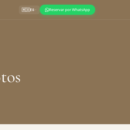
Reservar por WhatsApp
🇲🇽
ES
otos