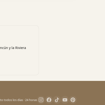
ncún y la Riviera
Pro Art Photographers
en línea
to todos los días · 24 horas