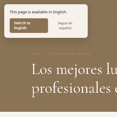
Pro Art
This page is available in English.
PHOTOGRAPHERS
Switch to
Seguir en
English
español
BLOG — FOTOGRAFÍA EN CANCÚN
Los mejores l
profesionales