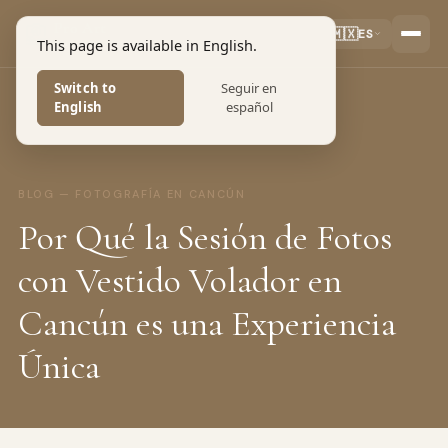
Pro Art
🇲🇽
ES
This page is available in English.
PHOTOGRAPHERS
Switch to
Seguir en
English
español
BLOG — FOTOGRAFÍA EN CANCÚN
Por Qué la Sesión de Fotos
con Vestido Volador en
Cancún es una Experiencia
Única