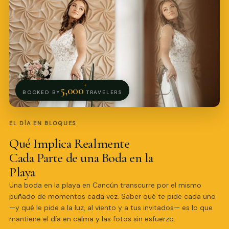
+
5,000
BOOKED BY
TRAVELERS
EL DÍA EN BLOQUES
Qué Implica Realmente
Cada Parte de una Boda en la
Playa
Una boda en la playa en Cancún transcurre por el mismo
Pro Art Photographers
puñado de momentos cada vez. Saber qué te pide cada uno
Respondemos en minutos
—y qué le pide a la luz, al viento y a tus invitados— es lo que
mantiene el día en calma y las fotos sin esfuerzo.