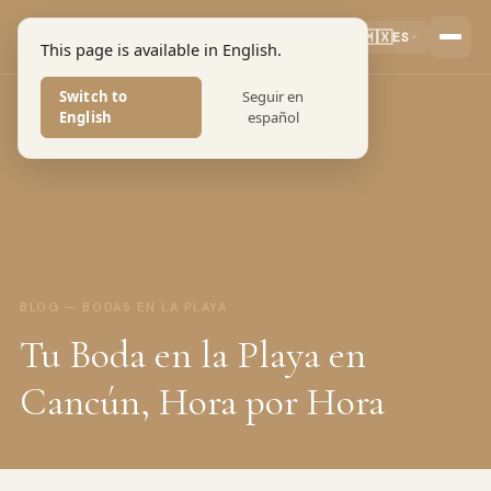
Pro Art
🇲🇽
ES
This page is available in English.
PHOTOGRAPHERS
Switch to
Seguir en
English
español
BLOG — BODAS EN LA PLAYA
Tu Boda en la Playa en
Cancún, Hora por Hora