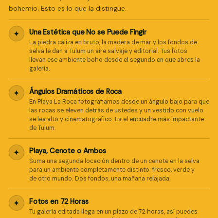
bohemio. Esto es lo que la distingue.
Una Estética que No se Puede Fingir
✦
La piedra caliza en bruto, la madera de mar y los fondos de
Pro Art Photographers
selva le dan a Tulum un aire salvaje y editorial. Tus fotos
en línea
llevan ese ambiente boho desde el segundo en que abres la
galería.
Ángulos Dramáticos de Roca
✦
En Playa La Roca fotografiamos desde un ángulo bajo para que
las rocas se eleven detrás de ustedes y un vestido con vuelo
se lea alto y cinematográfico. Es el encuadre más impactante
de Tulum.
Playa, Cenote o Ambos
✦
Suma una segunda locación dentro de un cenote en la selva
para un ambiente completamente distinto: fresco, verde y
de otro mundo. Dos fondos, una mañana relajada.
Fotos en 72 Horas
✦
Tu galería editada llega en un plazo de 72 horas, así puedes