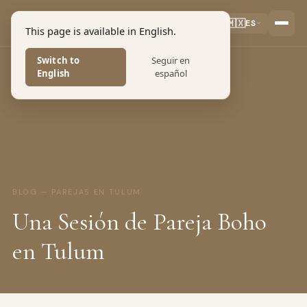
Pro Art
🇲🇽
ES
This page is available in English.
PHOTOGRAPHERS
Switch to
Seguir en
English
español
BLOG — PAREJAS EN TULUM
Una Sesión de Pareja Boho
en Tulum