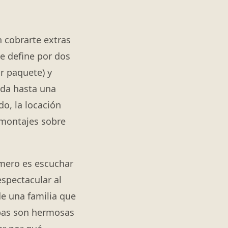
n cobrarte extras
e define por dos
r paquete) y
ada hasta una
o, la locación
 montajes sobre
úmero es escuchar
spectacular al
 de una familia que
mbas son hermosas