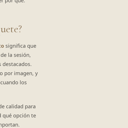
er por qué.
quete?
to
significa que
de la sesión,
s destacados.
io por imagen, y
 cuando los
de calidad para
d qué opción te
mportan.