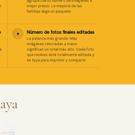
agrupa cierto número de imágenes a
ú
mejor precio. La mayoría de las
familias elige un paquete.
o
Número de fotos finales editadas
✦
La palanca más grande. Más
imágenes retocadas a mano
la
significan un total más alto. Cada foto
que recibes está totalmente editada y
es tuya para imprimir y compartir.
Maya