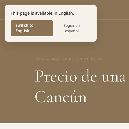
Pro Art
This page is available in English.
PHOTOGRAPHERS
Switch to
Seguir en
English
español
BLOG — PRECIOS DE SESIÓN DE XV
Precio de una
Cancún