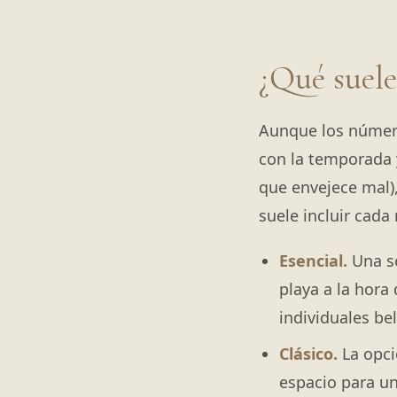
¿Qué suele
Aunque los número
con la temporada y
que envejece mal)
suele incluir cada 
Esencial.
Una se
playa a la hora
individuales be
Clásico.
La opci
espacio para u