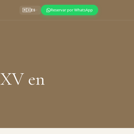
Reservar por WhatsApp
🇲🇽
ES
e XV en