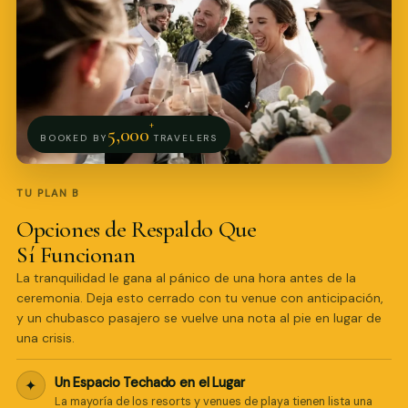
+
5,000
BOOKED BY
TRAVELERS
Pro Art Photographers
TU PLAN B
Respondemos en minutos
Opciones de Respaldo Que
Sí Funcionan
La tranquilidad le gana al pánico de una hora antes de la
ceremonia. Deja esto cerrado con tu venue con anticipación,
y un chubasco pasajero se vuelve una nota al pie en lugar de
una crisis.
Un Espacio Techado en el Lugar
✦
La mayoría de los resorts y venues de playa tienen lista una