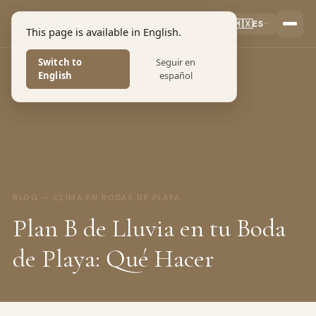
Pro Art
🇲🇽
ES
This page is available in English.
PHOTOGRAPHERS
Switch to
Seguir en
English
español
BLOG — CLIMA EN BODAS DE PLAYA
Plan B de Lluvia en tu Boda
de Playa: Qué Hacer