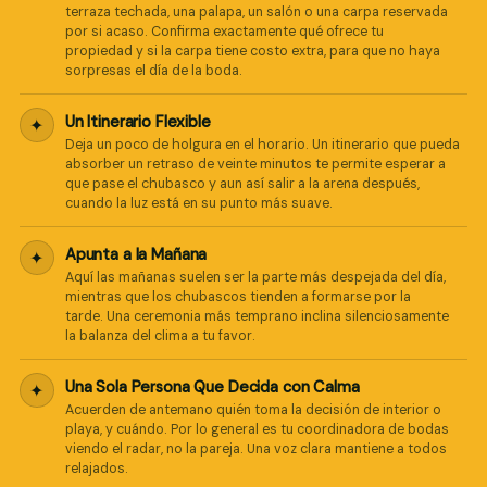
terraza techada, una palapa, un salón o una carpa reservada
por si acaso. Confirma exactamente qué ofrece tu
propiedad y si la carpa tiene costo extra, para que no haya
sorpresas el día de la boda.
Un Itinerario Flexible
✦
Deja un poco de holgura en el horario. Un itinerario que pueda
absorber un retraso de veinte minutos te permite esperar a
que pase el chubasco y aun así salir a la arena después,
cuando la luz está en su punto más suave.
Apunta a la Mañana
✦
Aquí las mañanas suelen ser la parte más despejada del día,
mientras que los chubascos tienden a formarse por la
tarde. Una ceremonia más temprano inclina silenciosamente
la balanza del clima a tu favor.
Una Sola Persona Que Decida con Calma
✦
Acuerden de antemano quién toma la decisión de interior o
playa, y cuándo. Por lo general es tu coordinadora de bodas
viendo el radar, no la pareja. Una voz clara mantiene a todos
relajados.