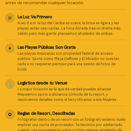
antes de recomendar cualquier locación.
La Luz Va Primero
☼
A las 8 a.m. la luz del Caribe es suave, la brisa es ligera y las
playas están casi vacías. La hora dorada trae un drama más
cálido pero más gente: planeamos alrededor de ambas.
Pro Art Photographers
Respondemos en minutos
Las Playas Públicas Son Gratis
✦
Las playas mexicanas son propiedad federal de acceso
público. Spots como Playa Delfines y El Mirador no cuestan
nada y no requieren permiso para una sesión de fotos de
boda.
Logística desde tu Venue
⚓
La mejor locación es la que de verdad puedes alcanzar.
Mapeamos spots a distancia cómoda de tu resort, y
resolvemos detalles como el ferry Ultramar a Isla Mujeres.
Reglas de Resort, Descifradas
✿
Fotografiar dentro de un resort con un fotógrafo externo suele
implicar una cuota de proveedor. Te decimos por adelantado
cuándo una propiedad la cobra y cómo planear alrededor de