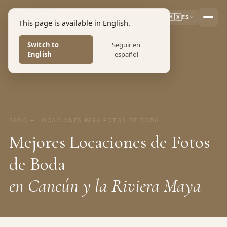
Pro Art
🇲🇽
ES
This page is available in English.
PHOTOGRAPHERS
Switch to
Seguir en
English
español
BLOG — LOCACIONES PARA FOTOS DE BODA
Mejores Locaciones de Fotos
de Boda
en Cancún y la Riviera Maya