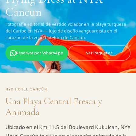
Cancun
Fotografía editorial de vestido volador en la playa turquesa
del Caribe en NYX — lujo de diseño vanguardista en el
corazón de la zona hotelera de Cancún.
Reservar por WhatsApp
Ver Paquetes
NYX HOTEL CANCÚN
Una Playa Central Fresca y
Animada
Ubicado en el Km 11.5 del Boulevard Kukulcan, NYX
Hotel Cancún te sitúa en el corazón animado de la