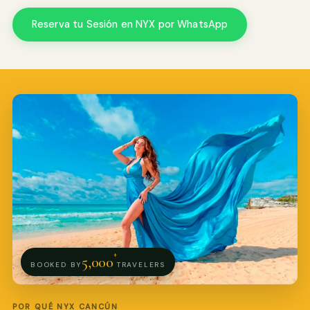
Reserva tu Sesión en NYX por WhatsApp
Pro Art Photographers
en línea
+
5,000
BOOKED BY
TRAVELERS
POR QUÉ NYX CANCÚN