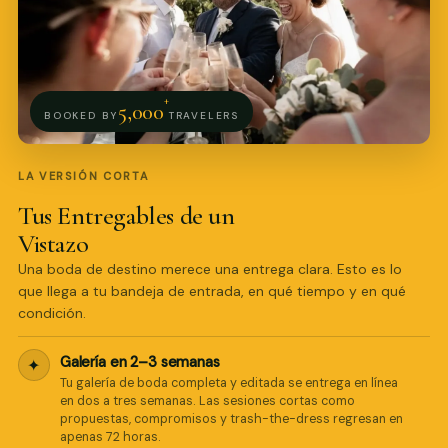
+
5,000
BOOKED BY
TRAVELERS
LA VERSIÓN CORTA
Tus Entregables de un
Vistazo
Una boda de destino merece una entrega clara. Esto es lo
que llega a tu bandeja de entrada, en qué tiempo y en qué
condición.
Galería en 2–3 semanas
✦
Tu galería de boda completa y editada se entrega en línea
Pro Art Photographers
en dos a tres semanas. Las sesiones cortas como
en línea
propuestas, compromisos y trash-the-dress regresan en
apenas 72 horas.