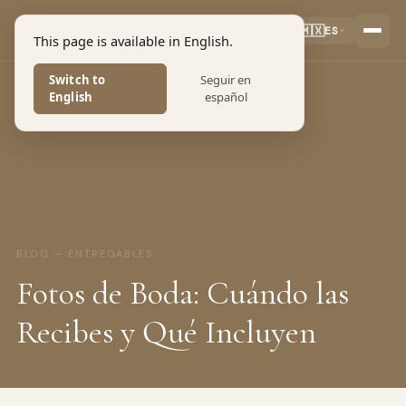
Pro Art
🇲🇽
ES
This page is available in English.
PHOTOGRAPHERS
Switch to
Seguir en
English
español
BLOG — ENTREGABLES
Fotos de Boda: Cuándo las
Recibes y Qué Incluyen