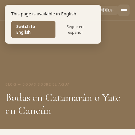
Pro Art
🇲🇽
ES
This page is available in English.
PHOTOGRAPHERS
Switch to
Seguir en
English
español
BLOG — BODAS SOBRE EL AGUA
Bodas en Catamarán o Yate
en Cancún