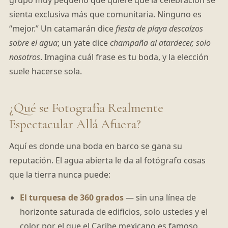
grupo muy pequeño que quiere que la celebración se
sienta exclusiva más que comunitaria. Ninguno es
“mejor.” Un catamarán dice
fiesta de playa descalzos
sobre el agua
; un yate dice
champaña al atardecer, solo
nosotros
. Imagina cuál frase es tu boda, y la elección
suele hacerse sola.
¿Qué se Fotografía Realmente
Espectacular Allá Afuera?
Aquí es donde una boda en barco se gana su
reputación. El agua abierta le da al fotógrafo cosas
que la tierra nunca puede:
El turquesa de 360 grados
— sin una línea de
horizonte saturada de edificios, solo ustedes y el
color por el que el Caribe mexicano es famoso.