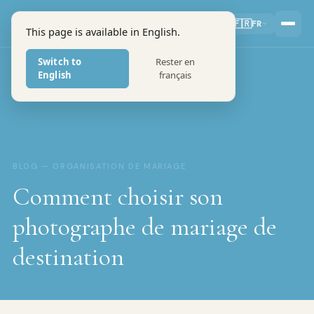
Pro Art
🇫🇷
FR
This page is available in English.
PHOTOGRAPHERS
Switch to
Rester en
English
français
BLOG — ORGANISATION DE MARIAGE
Comment choisir son
photographe de mariage de
destination