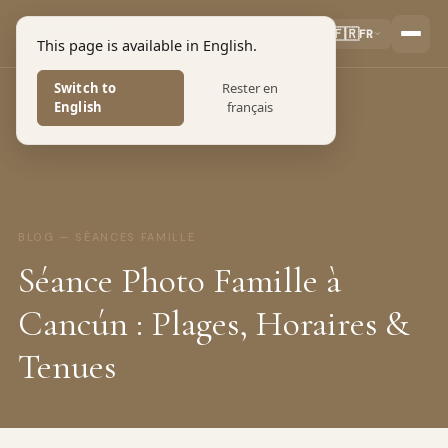
Pro Art
🇫🇷
FR
This page is available in English.
PHOTOGRAPHERS
Switch to
Rester en
English
français
BLOG — SÉANCES FAMILLE
Séance Photo Famille à
Cancún : Plages, Horaires &
Tenues