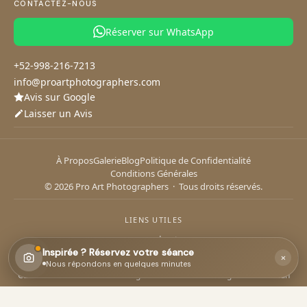
CONTACTEZ-NOUS
Photographe à Tulum
Photographe à Playa del Carmen
Réserver sur WhatsApp
Votre séance
Vos coordonnées
1
2
+52-998-216-7213
info@proartphotographers.com
Parlez-nous de votre séance photo
Avis sur Google
Laisser un Avis
Quelle date avez-vous en tête ?
À Propos
Galerie
Blog
Politique de Confidentialité
Conditions Générales
Si vous avez une date, indiquez-la : cela nous aide à planifier votre
© 2026 Pro Art Photographers · Tous droits réservés.
séance.
Continuer
LIENS UTILES
aquacore adventures
Inspirée ? Réservez votre séance
×
ou discutez sur
WhatsApp
CANCUN
Nous répondons en quelques minutes
Cancun Yacht Charters
·
Diving Cancun
·
Kiteboarding School Cancun
Paddleboard Progreso
·
Yates en Progreso
PROGRESO