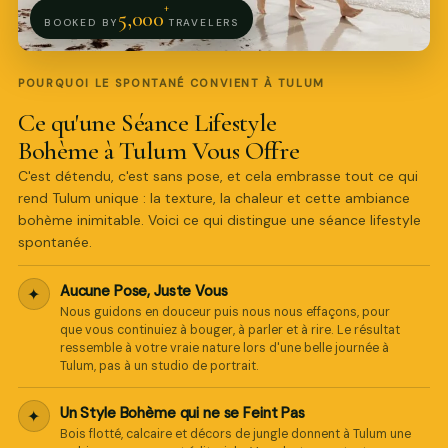
+
5,000
BOOKED BY
TRAVELERS
POURQUOI LE SPONTANÉ CONVIENT À TULUM
Ce qu'une Séance Lifestyle
Bohème à Tulum Vous Offre
C'est détendu, c'est sans pose, et cela embrasse tout ce qui
rend Tulum unique : la texture, la chaleur et cette ambiance
bohème inimitable. Voici ce qui distingue une séance lifestyle
spontanée.
Pro Art Photographers
Nous répondons en quelques minutes
Aucune Pose, Juste Vous
✦
Nous guidons en douceur puis nous nous effaçons, pour
que vous continuiez à bouger, à parler et à rire. Le résultat
ressemble à votre vraie nature lors d'une belle journée à
Tulum, pas à un studio de portrait.
Un Style Bohème qui ne se Feint Pas
✦
Bois flotté, calcaire et décors de jungle donnent à Tulum une