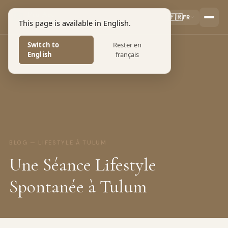
Pro Art
🇫🇷
FR
This page is available in English.
PHOTOGRAPHERS
Switch to
Rester en
English
français
BLOG — LIFESTYLE À TULUM
Une Séance Lifestyle
Spontanée à Tulum