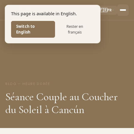
Pro Art
🇫🇷
FR
This page is available in English.
PHOTOGRAPHERS
Switch to
Rester en
English
français
BLOG — HEURE DORÉE
Séance Couple au Coucher
du Soleil à Cancún