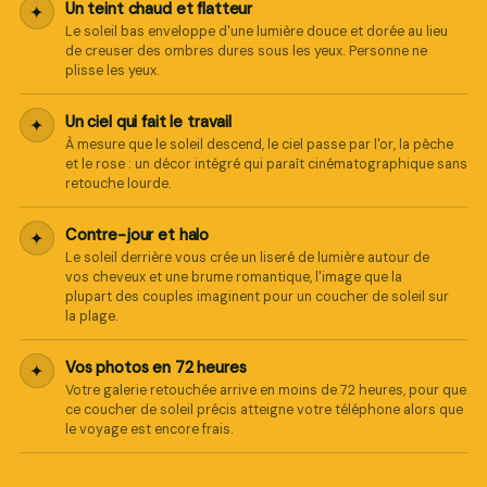
en ligne
Un teint chaud et flatteur
✦
Le soleil bas enveloppe d'une lumière douce et dorée au lieu
de creuser des ombres dures sous les yeux. Personne ne
plisse les yeux.
Un ciel qui fait le travail
✦
À mesure que le soleil descend, le ciel passe par l'or, la pêche
et le rose : un décor intégré qui paraît cinématographique sans
retouche lourde.
Contre-jour et halo
✦
Le soleil derrière vous crée un liseré de lumière autour de
vos cheveux et une brume romantique, l'image que la
plupart des couples imaginent pour un coucher de soleil sur
la plage.
Vos photos en 72 heures
✦
Votre galerie retouchée arrive en moins de 72 heures, pour que
ce coucher de soleil précis atteigne votre téléphone alors que
le voyage est encore frais.