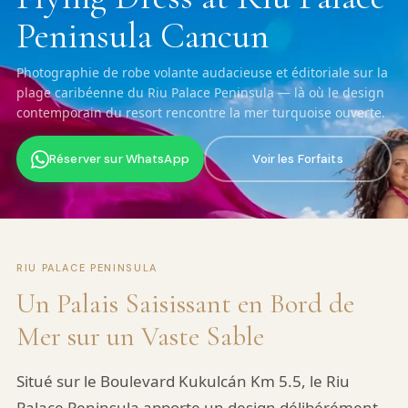
Peninsula Cancun
Photographie de robe volante audacieuse et éditoriale sur la
plage caribéenne du Riu Palace Peninsula — là où le design
contemporain du resort rencontre la mer turquoise ouverte.
Réserver sur WhatsApp
Voir les Forfaits
RIU PALACE PENINSULA
Un Palais Saisissant en Bord de
Mer sur un Vaste Sable
Situé sur le Boulevard Kukulcán Km 5.5, le Riu
Palace Peninsula apporte un design délibérément