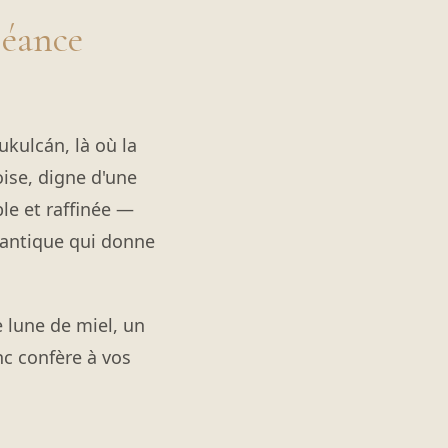
Séance
ukulcán, là où la
oise, digne d'une
ble et raffinée —
mantique qui donne
e lune de miel, un
nc confère à vos