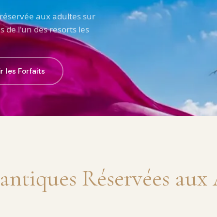
 réservée aux adultes sur
s de l'un des resorts les
r les Forfaits
ntiques Réservées aux 