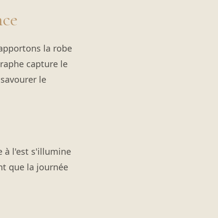
nce
apportons la robe
graphe capture le
 savourer le
 à l'est s'illumine
nt que la journée