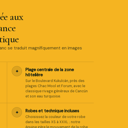
ée aux
ance
tique
Blanc se traduit magnifiquement en images
Plage centrale de la zone
✦
hôtelière
Sur le Boulevard Kukulcán, près des
plages Chac Mool et Forum, avec le
classique rivage généreux de Cancún
et son eau turquoise.
Robes et technique incluses
✦
Choisissez la couleur de votre robe
dans les tailles XS à XXXL ; notre
équipe gère le mouvement de la robe