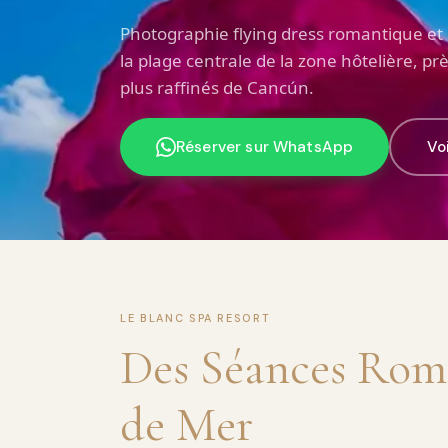
Photographie flying dress romantique et
la plage centrale de la zone hôtelière, prè
plus raffinés de Cancún.
Réserver sur WhatsApp
Voi
LE BLANC SPA RESORT
Des Séances Roma
de Mer