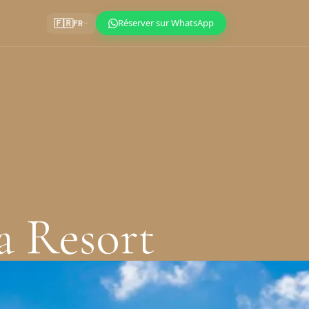
Réserver sur WhatsApp
🇫🇷
FR
a Resort