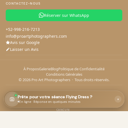
CONTACTEZ-NOUS
Photographe à Tulum
Photographe à Playa del Carmen
Réserver sur WhatsApp
Votre séance
Vos coordonnées
1
2
Parlez-nous de votre séance Flying Dress
+52-998-216-7213
info@proartphotographers.com
Avis sur Google
Laisser un Avis
Quelle date avez-vous en tête ?
À Propos
Galerie
Blog
Politique de Confidentialité
Si vous avez une date, indiquez-la : cela nous aide à planifier votre
séance.
Conditions Générales
© 2026 Pro Art Photographers · Tous droits réservés.
Continuer
LIENS UTILES
Prête pour votre séance Flying Dress ?
×
ou discutez sur
WhatsApp
aquacore adventures
En ligne · Réponse en quelques minutes
CANCUN
Cancun Yacht Charters
·
Diving Cancun
·
Kiteboarding School Cancun
Réserver sur WhatsApp
✕
Paddleboard Progreso
·
Yates en Progreso
PROGRESO