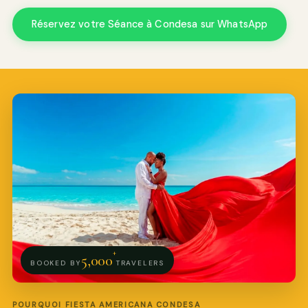
Réservez votre Séance à Condesa sur WhatsApp
Pro Art Photographers
en ligne
+
5,000
BOOKED BY
TRAVELERS
POURQUOI FIESTA AMERICANA CONDESA