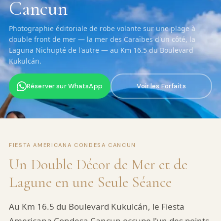
Cancun
Photographie éditoriale de robe volante sur une plage à
double front de mer — la mer des Caraïbes d'un côté, la
Laguna Nichupté de l'autre — au Km 16.5 du Boulevard
Kukulcán.
Réserver sur WhatsApp
Voir les Forfaits
FIESTA AMERICANA CONDESA CANCUN
Un Double Décor de Mer et de
Lagune en une Seule Séance
Au Km 16.5 du Boulevard Kukulcán, le Fiesta
Americana Condesa Cancun occupe l'un des points