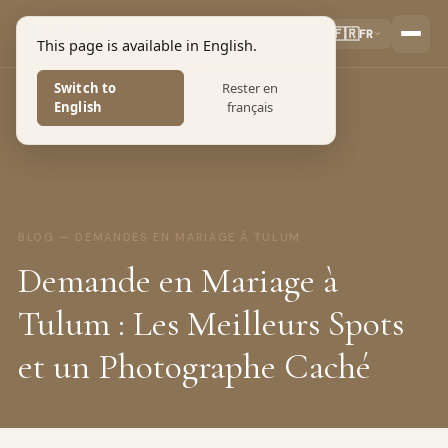
Pro Art
🇫🇷
FR
This page is available in English.
PHOTOGRAPHERS
Switch to
Rester en
English
français
BLOG — DEMANDES EN MARIAGE À TULUM
Demande en Mariage à
Tulum : Les Meilleurs Spots
et un Photographe Caché